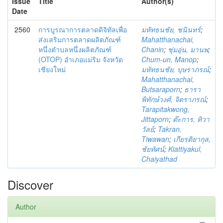
Issue
Title
Author(s)
Date
2560
การบูรณาการตลาดดิจิทัลเพื่อ
มหัทธนชัย, ชนินทร์
;
ส่งเสริมการตลาดผลิตภัณฑ์
Mahatthanachai,
หนึ่งตำบลหนึ่งผลิตภัณฑ์
Chanin
;
ชุ่มอุ่น, มานพ
;
(OTOP) อำเภอแม่ริม จังหวัด
Chum-un, Manop
;
เชียงใหม่
มหัทธนชัย, บุษราภรณ์
;
Mahatthanachai,
Butsaraporn
;
ธารา
พิทักษ์วงศ์, จิตราภรณ์
;
Tarapitakwong,
Jittaporn
;
ต๊ะการ, ทิวา
วัลย์
;
Takran,
Tiwawan
;
เกียรติยากุล,
ชัยทัศน์
;
Kiattiyakul,
Chaiyathad
Discover
Author