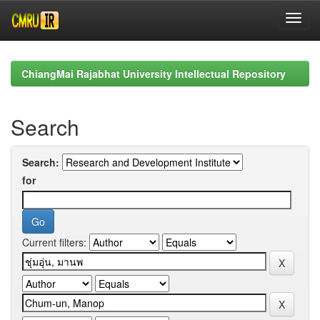
Skip
navigation
ChiangMai Rajabhat University Intellectual Repository
Search
Search:
for
Current filters: