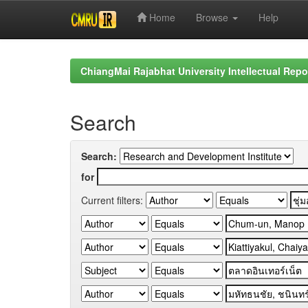
Home
Browse
Help
Skip
navigation
ChiangMai Rajabhat University Intellectual Repo
Search
Search:
for
Current filters: