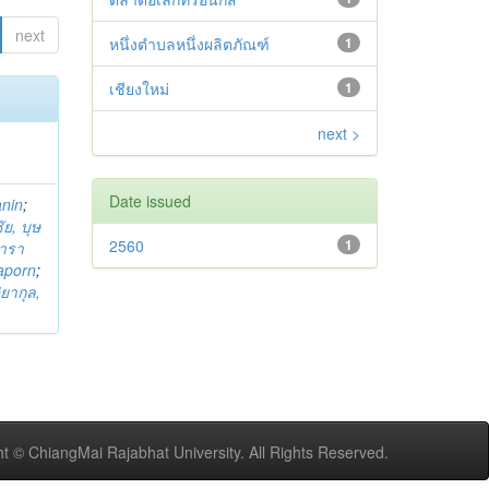
next
หนึ่งตำบลหนึ่งผลิตภัณฑ์
1
เชียงใหม่
1
next >
Date issued
anin
;
ย, บุษ
2560
1
ารา
taporn
;
ิยากุล,
t © ChiangMai Rajabhat University. All Rights Reserved.