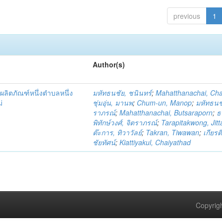
previous
1
Author(s)
ผลิตภัณฑ์หนึ่งตำบลหนึ่ง
มหัทธนชัย, ชนินทร์
;
Mahatthanachai, Ch
่
ชุ่มอุ่น, มานพ
;
Chum-un, Manop
;
มหัทธนชั
ราภรณ์
;
Mahatthanachai, Butsaraporn
;
ธ
พิทักษ์วงศ์, จิตราภรณ์
;
Tarapitakwong, Jit
ต๊ะการ, ทิวาวัลย์
;
Takran, Tiwawan
;
เกียรต
ชัยทัศน์
;
Kiattiyakul, Chaiyathad
Copyrigh