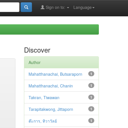
Sign on to:
Language
Discover
Author
Mahatthanachai, Butsaraporn
1
Mahatthanachai, Chanin
1
Takran, Tiwawan
1
Tarapitakwong, Jittaporn
1
ต๊ะการ, ทิวาวัลย์
1