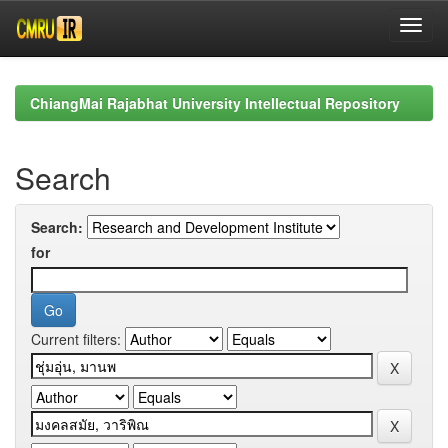
Skip
navigation
ChiangMai Rajabhat University Intellectual Repository
Search
Search:
for
Current filters: