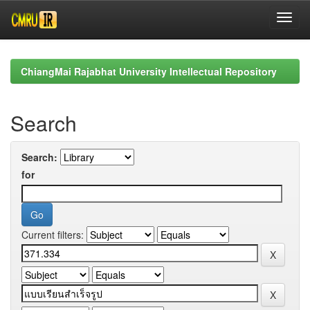
Skip
navigation
ChiangMai Rajabhat University Intellectual Repository
Search
Search:
for
Current filters: