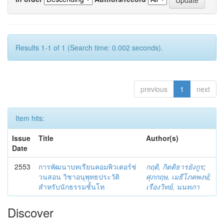
Results 1-1 of 1 (Search time: 0.002 seconds).
previous
1
next
Item hits:
Issue
Title
Author(s)
Date
2553
การพัฒนาบทเรียนคอมพิวเตอร์ช่
กฤติ, กิตติธารยังกูร
;
วนสอน วิชาอนุพุทธประวัติ
ศุภกฤษ, เมธีโภคพงษ์
;
สำหรับนักธรรมชั้นโท
เรืองวิทย์, นนทภา
Discover