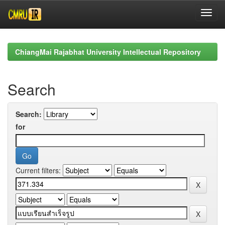
Skip
navigation
ChiangMai Rajabhat University Intellectual Repository
Search
Search:
for
Current filters: