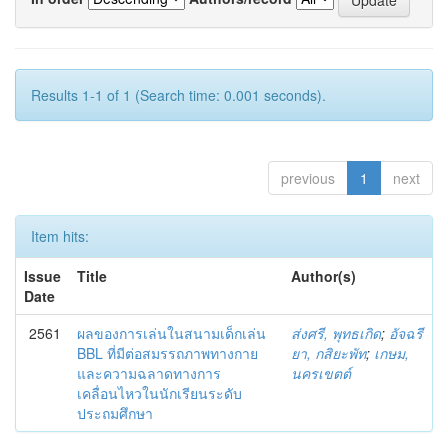
Results 1-1 of 1 (Search time: 0.001 seconds).
previous
1
next
Item hits:
Issue
Title
Author(s)
Date
2561
ผลของการเล่นในสนามเด็กเล่น
ส่งศรี, พุทธเกิด
;
อัจฉรี
BBL ที่มีต่อสมรรถภาพทางกาย
ยา, กสิยะพัท
;
เกษม,
และความฉลาดทางการ
นครเขตต์
เคลื่อนไหวในนักเรียนระดับ
ประถมศึกษา