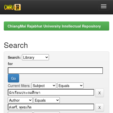
Skip
navigation
ChiangMai Rajabhat University Intellectual Repository
Search
Search:
for
Current filters: