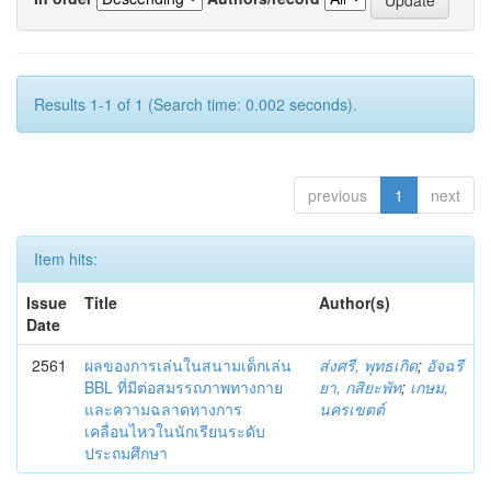
Results 1-1 of 1 (Search time: 0.002 seconds).
previous
1
next
Item hits:
Issue
Title
Author(s)
Date
2561
ผลของการเล่นในสนามเด็กเล่น
ส่งศรี, พุทธเกิด
;
อัจฉรี
BBL ที่มีต่อสมรรถภาพทางกาย
ยา, กสิยะพัท
;
เกษม,
และความฉลาดทางการ
นครเขตต์
เคลื่อนไหวในนักเรียนระดับ
ประถมศึกษา