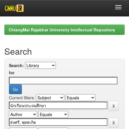
Skip
navigation
ChiangMai Rajabhat University Intellectual Repository
Search
Search:
for
Current filters: