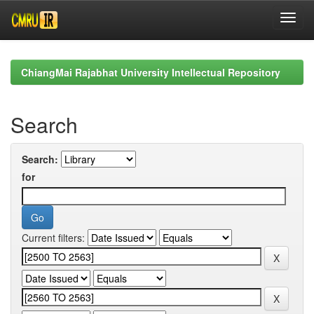
Skip
navigation
ChiangMai Rajabhat University Intellectual Repository
Search
Search:
for
Current filters: