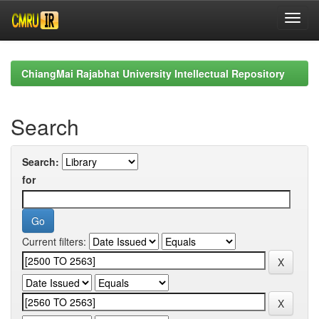
Skip
navigation
ChiangMai Rajabhat University Intellectual Repository
Search
Search:
for
Current filters: