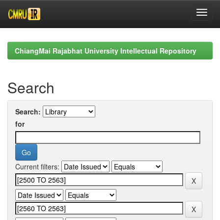
Skip
navigation
ChiangMai Rajabhat University Intellectual Repository
Search
Search:
for
Current filters: