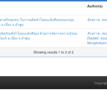
Author(s)
ิสาหกิจชุมชน ในการผลิตลำไยอบแห้งสีทองของกลุ่ม
สิงฆราช, สมบ
้ อ.เมือง จ.ลำพูน
นาผลิตภัณฑ์ลำไยอบแห้งสีทอง ด้วยการจัดการความรู้ของ
สิงฆราช, สมบ
ือแจ้ อ.เมือง จ.ลำพูน
Dejawit
;
ชุ่มอ
Mongkolsamai
Showing results 1 to 2 of 2
Copyrigh