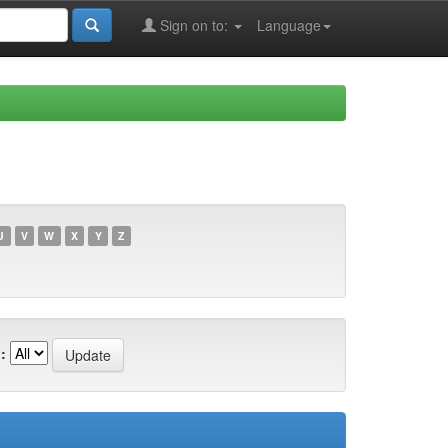
Sign on to:
Language
U
V
W
X
Y
Z
: