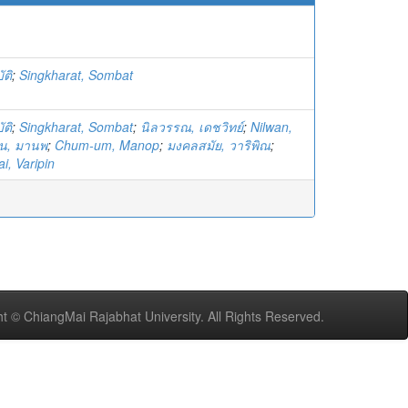
ัติ
;
Singkharat, Sombat
ัติ
;
Singkharat, Sombat
;
นิลวรรณ, เดชวิทย์
;
Nilwan,
ุ่น, มานพ
;
Chum-um, Manop
;
มงคลสมัย, วาริพิณ
;
, Varipin
t © ChiangMai Rajabhat University. All Rights Reserved.