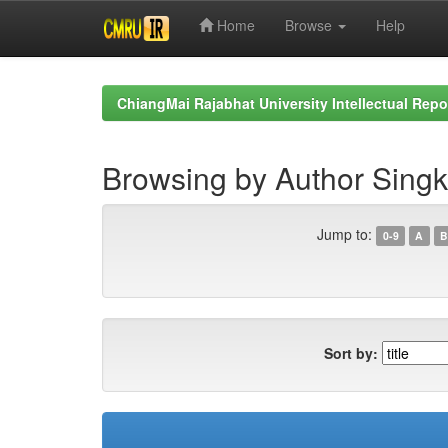
Home
Browse
Help
Skip
navigation
ChiangMai Rajabhat University Intellectual Repo
Browsing by Author Sing
Jump to:
0-9
A
B
Sort by: