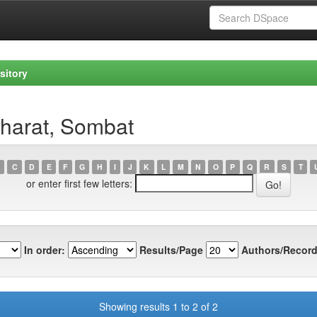
sitory
kharat, Sombat
C
D
E
F
G
H
I
J
K
L
M
N
O
P
Q
R
S
T
or enter first few letters:
In order:
Results/Page
Authors/Record
Showing results 1 to 2 of 2