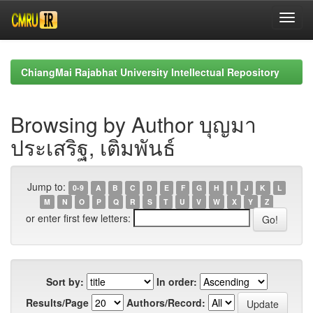
Skip
navigation
ChiangMai Rajabhat University Intellectual Repository
Browsing by Author บุญมา
ประเสริฐ, เติมพันธ์
Jump to:
0-9
A
B
C
D
E
F
G
H
I
J
K
L
M
N
O
P
Q
R
S
T
U
V
W
X
Y
Z
or enter first few letters:
Sort by:
In order:
Results/Page
Authors/Record: