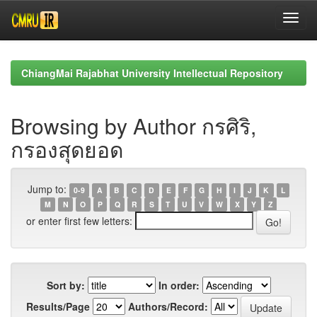
Skip
navigation
ChiangMai Rajabhat University Intellectual Repository
Browsing by Author กรศิริ,
กรองสุดยอด
Jump to:
0-9
A
B
C
D
E
F
G
H
I
J
K
L
M
N
O
P
Q
R
S
T
U
V
W
X
Y
Z
or enter first few letters:
Sort by:
In order:
Results/Page
Authors/Record: